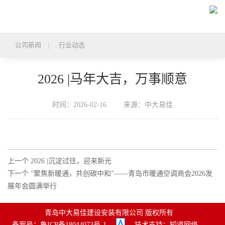
首
页
关
公司新闻
行业动态
于
产
2026 |马年大吉，万事顺意
我
品
精
们
中
品
新
时间：2026-02-16
来源：中大易佳
心
工
闻
联
程
中
系
上一个 2026 |沉淀过往，迎来新光
心
我
下一个 “聚焦新暖通，共创碳中和”——青岛市暖通空调商会2026发
展年会圆满举行
们
青岛中大易佳建设安装有限公司 版权所有
备案号：
鲁ICP备18044073号-1
技术支持：
知道网络