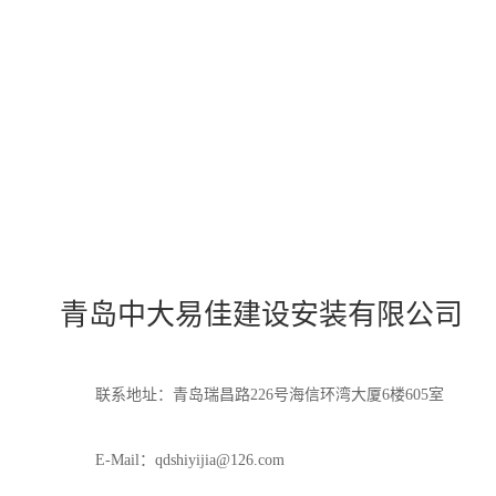
青岛中大易佳建设安装有限公司
联系地址：青岛瑞昌路226号海信环湾大厦6楼605室
E-Mail：qdshiyijia@126.com