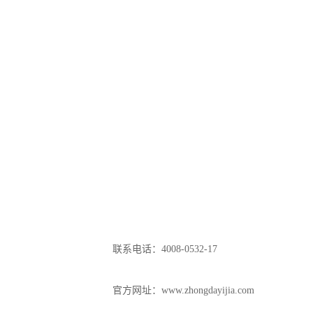
联系电话：4008-0532-17
官方网址：www.zhongdayijia.com