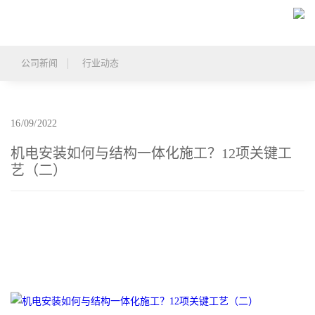
首
页
关
公司新闻
行业动态
于
产
我
品
精
16/09/2022
们
中
品
新
机电安装如何与结构一体化施工？12项关键工
艺（二）
心
工
闻
联
程
中
系
心
我
们